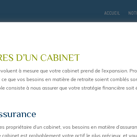
ACCUEIL
NOT
Financière Kelson DMD
RES D’UN CABINET
évoluent à mesure que votre cabinet prend de l’expansion. Pro
ites-Nous Qui Vous Êt
r à ce que vos besoins en matière de retraite soient comblés s
le consiste à nous assurer que votre stratégie financière soit
épondre à vos besoins en matière d’assurance
 de gestion des risques à chaque étape de vot
assurance
s propriétaire d’un cabinet, vos besoins en matière d’assur
 cabinet est probablement votre actif le plus précieux, et vou