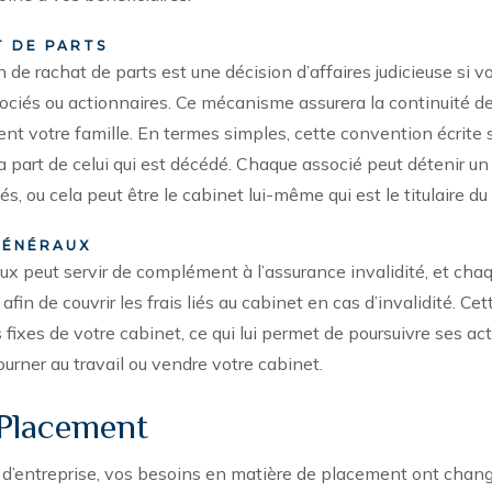
 DE PARTS
de rachat de parts est une décision d’affaires judicieuse si 
ociés ou actionnaires. Ce mécanisme assurera la continuité de
t votre famille. En termes simples, cette convention écrite s
la part de celui qui est décédé. Chaque associé peut détenir un
és, ou cela peut être le cabinet lui-même qui est le titulaire du
GÉNÉRAUX
ux peut servir de complément à l’assurance invalidité, et cha
fin de couvrir les frais liés au cabinet en cas d’invalidité. Ce
fixes de votre cabinet, ce qui lui permet de poursuivre ses act
Vous êtes prêt à planifier une rencontre?
ourner au travail ou vendre votre cabinet.
 ci-dessous ou
Communiquez directement avec nous.
Communi
 Placement
e d’entreprise, vos besoins en matière de placement ont chan