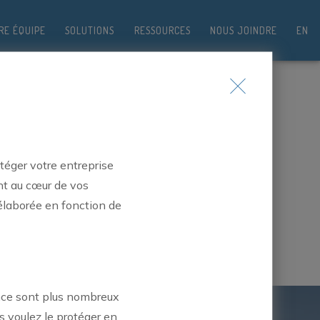
RE ÉQUIPE
SOLUTIONS
RESSOURCES
NOUS JOINDRE
EN
téger votre entreprise
es
ont au cœur de vos
 élaborée en fonction de
, de planification de la
re carrière.
ance sont plus nombreux
s voulez le protéger en