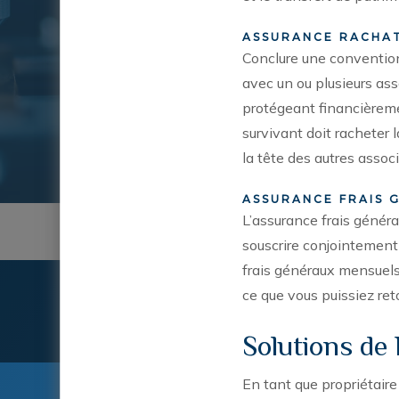
ASSURANCE RACHAT
Conclure une convention 
avec un ou plusieurs ass
protégeant financièremen
survivant doit racheter 
la tête des autres associ
ASSURANCE FRAIS 
L’assurance frais généra
souscrire conjointement a
frais généraux mensuels 
ce que vous puissiez ret
Demandez un rappel de suivi
Solutions de
En tant que propriétair