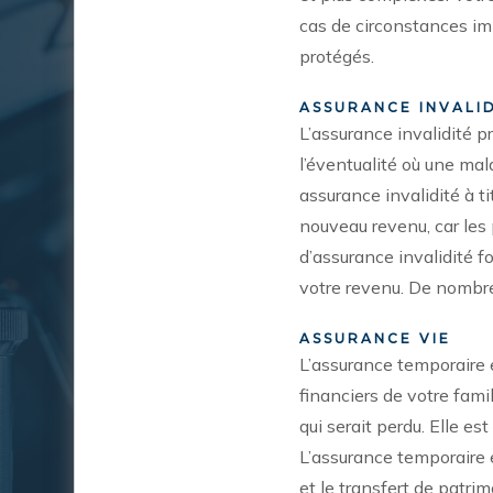
cas de circonstances im
protégés.
ASSURANCE INVALI
L’assurance invalidité p
l’éventualité où une mal
assurance invalidité à t
nouveau revenu, car les
d’assurance invalidité f
votre revenu. De nombre
Je suis
ASSURANCE VIE
étudiant(e)
L’assurance temporaire e
a
financiers de votre fami
qui serait perdu. Elle es
L’assurance temporaire e
et le transfert de patrim