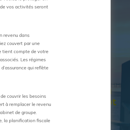
de vos activités seront
 un revenu dans
tiez couvert par une
ce tient compte de votre
 associés. Les régimes
 d’assurance qui reflète
Je suis
retraité(e) ou
ire
de couvrir les besoins
le serai bientôt
net
ert à remplacer le revenu
 cabinet de groupe.
 la planification fiscale