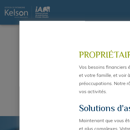
PROPRIÉTAI
Vos besoins financiers 
D
et votre famille, et voi
préoccupations. Notre rô
vos activités.
Nous nous engageons à r
carrière et
Solutions d'
Maintenant que vous ête
et plus complexes. Votre