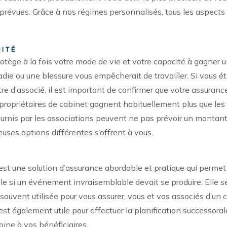
prévues. Grâce à nos régimes personnalisés, tous les aspects 
DITÉ
rotège à la fois votre mode de vie et votre capacité à gagner
adie ou une blessure vous empêcherait de travailler. Si vous é
itre d’associé, il est important de confirmer que votre assuran
 propriétaires de cabinet gagnent habituellement plus que les
ournis par les associations peuvent ne pas prévoir un montant
uses options différentes s’offrent à vous.
Je suis
Je suis
propriéta
st une solution d’assurance abordable et pratique qui permet 
ssocié(e)
d’un cabi
lle si un événement invraisemblable devait se produire. Elle s
t souvent utilisée pour vous assurer, vous et vos associés d’un
st également utile pour effectuer la planification successorale,
oine à vos bénéficiaires.