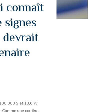
i connaît
e signes
 devrait
enaire
 100 000 $ et 13,6 %
1
. Comme une carrière