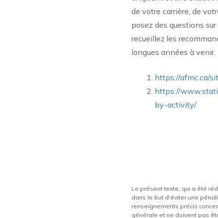
de votre carrière, de vot
posez des questions sur
recueillez les recommand
longues années à venir.
https://afmc.ca/s
https://www.stat
by-activity/
Le présent texte, qui a été ré
dans le but d’éviter une pénali
renseignements précis concerna
générale et ne doivent pas êtr