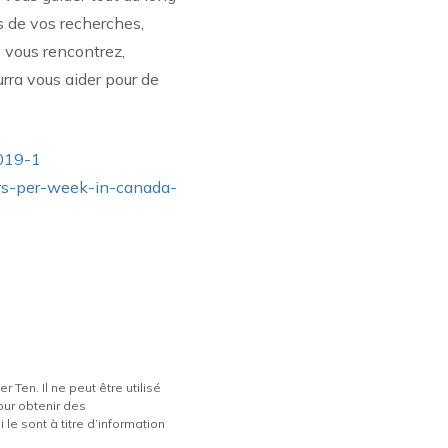
rs de vos recherches,
 vous rencontrez,
rra vous aider pour de
2019-1
urs-per-week-in-canada-
 Ten. Il ne peut être utilisé
pour obtenir des
le sont à titre d’information