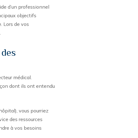
aide d’un professionnel
ncipaux objectifs
e. Lors de vos
.
 des
cteur médical.
açon dont ils ont entendu
ôpital), vous pourriez
vice des ressources
ondre à vos besoins