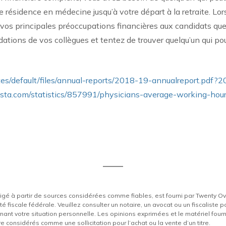
re résidence en médecine jusqu’à votre départ à la retraite. Lo
 vos principales préoccupations financières aux candidats que
ations de vos collègues et tentez de trouver quelqu’un qui pou
ites/default/files/annual-reports/2018-19-annualreport.pdf?
ista.com/statistics/857991/physicians-average-working-ho
digé à partir de sources considérées comme fiables, est fourni par Twenty Over
té fiscale fédérale. Veuillez consulter un notaire, un avocat ou un fiscaliste 
nt votre situation personnelle. Les opinions exprimées et le matériel fourni 
e considérés comme une sollicitation pour l’achat ou la vente d’un titre.