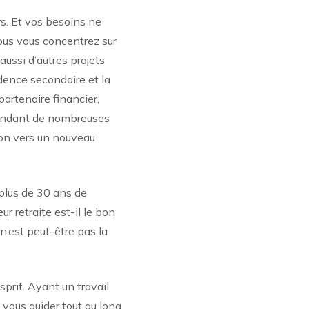
rs. Et vos besoins ne
vous vous concentrez sur
ussi d’autres projets
idence secondaire et la
partenaire financier,
 pendant de nombreuses
tion vers un nouveau
 plus de 30 ans de
r retraite est-il le bon
n’est peut-être pas la
sprit. Ayant un travail
 vous guider tout au long